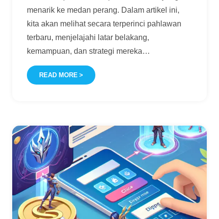
menarik ke medan perang. Dalam artikel ini,
kita akan melihat secara terperinci pahlawan
terbaru, menjelajahi latar belakang,
kemampuan, dan strategi mereka
…
READ MORE