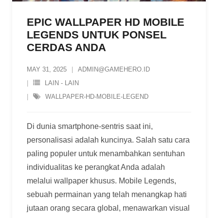
EPIC WALLPAPER HD MOBILE
LEGENDS UNTUK PONSEL
CERDAS ANDA
MAY 31, 2025
ADMIN@GAMEHERO.ID
LAIN - LAIN
WALLPAPER-HD-MOBILE-LEGEND
Di dunia smartphone-sentris saat ini,
personalisasi adalah kuncinya. Salah satu cara
paling populer untuk menambahkan sentuhan
individualitas ke perangkat Anda adalah
melalui wallpaper khusus. Mobile Legends,
sebuah permainan yang telah menangkap hati
jutaan orang secara global, menawarkan visual