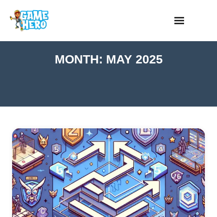
Skip
to
content
MONTH:
MAY 2025