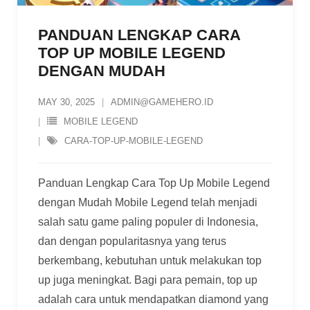
PANDUAN LENGKAP CARA
TOP UP MOBILE LEGEND
DENGAN MUDAH
MAY 30, 2025
ADMIN@GAMEHERO.ID
MOBILE LEGEND
CARA-TOP-UP-MOBILE-LEGEND
Panduan Lengkap Cara Top Up Mobile Legend
dengan Mudah Mobile Legend telah menjadi
salah satu game paling populer di Indonesia,
dan dengan popularitasnya yang terus
berkembang, kebutuhan untuk melakukan top
up juga meningkat. Bagi para pemain, top up
adalah cara untuk mendapatkan diamond yang