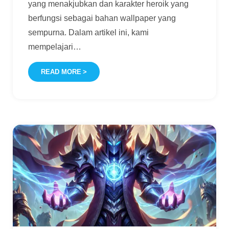
yang menakjubkan dan karakter heroik yang
berfungsi sebagai bahan wallpaper yang
sempurna. Dalam artikel ini, kami
mempelajari
…
READ MORE