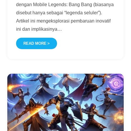
dengan Mobile Legends: Bang Bang (biasanya
disebut hanya sebagai “legenda seluler”).
Artikel ini mengeksplorasi pembaruan inovatif
ini dan implikasinya
…
READ MORE