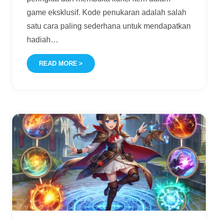
game eksklusif. Kode penukaran adalah salah
satu cara paling sederhana untuk mendapatkan
hadiah
…
READ MORE