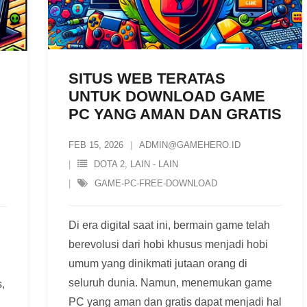
SITUS WEB TERATAS
UNTUK DOWNLOAD GAME
PC YANG AMAN DAN GRATIS
FEB 15, 2026
ADMIN@GAMEHERO.ID
DOTA 2
,
LAIN - LAIN
GAME-PC-FREE-DOWNLOAD
Di era digital saat ini, bermain game telah
berevolusi dari hobi khusus menjadi hobi
umum yang dinikmati jutaan orang di
seluruh dunia. Namun, menemukan game
,
PC yang aman dan gratis dapat menjadi hal