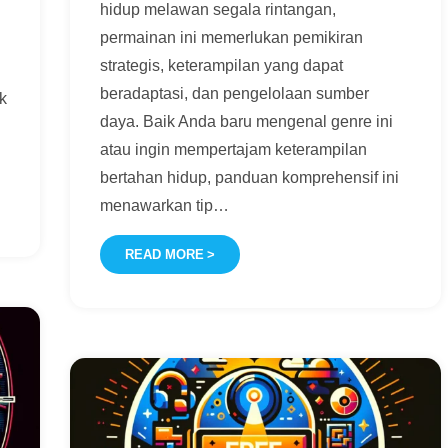
hidup melawan segala rintangan,
permainan ini memerlukan pemikiran
strategis, keterampilan yang dapat
beradaptasi, dan pengelolaan sumber
k
daya. Baik Anda baru mengenal genre ini
atau ingin mempertajam keterampilan
bertahan hidup, panduan komprehensif ini
menawarkan tip
…
READ MORE