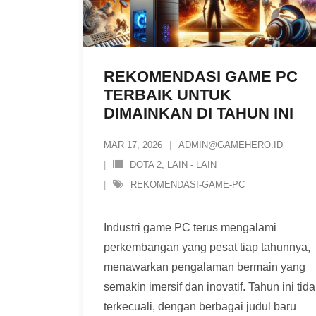
REKOMENDASI GAME PC
TERBAIK UNTUK
DIMAINKAN DI TAHUN INI
MAR 17, 2026
ADMIN@GAMEHERO.ID
DOTA 2
,
LAIN - LAIN
REKOMENDASI-GAME-PC
Industri game PC terus mengalami
perkembangan yang pesat tiap tahunnya,
menawarkan pengalaman bermain yang
semakin imersif dan inovatif. Tahun ini tid
terkecuali, dengan berbagai judul baru