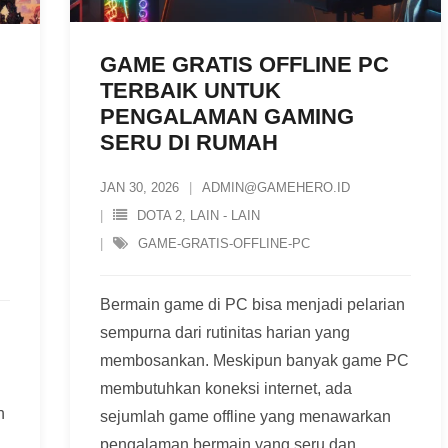
GAME GRATIS OFFLINE PC
TERBAIK UNTUK
PENGALAMAN GAMING
SERU DI RUMAH
JAN 30, 2026
ADMIN@GAMEHERO.ID
DOTA 2
,
LAIN - LAIN
GAME-GRATIS-OFFLINE-PC
Bermain game di PC bisa menjadi pelarian
sempurna dari rutinitas harian yang
membosankan. Meskipun banyak game PC
membutuhkan koneksi internet, ada
h
sejumlah game offline yang menawarkan
pengalaman bermain yang seru dan