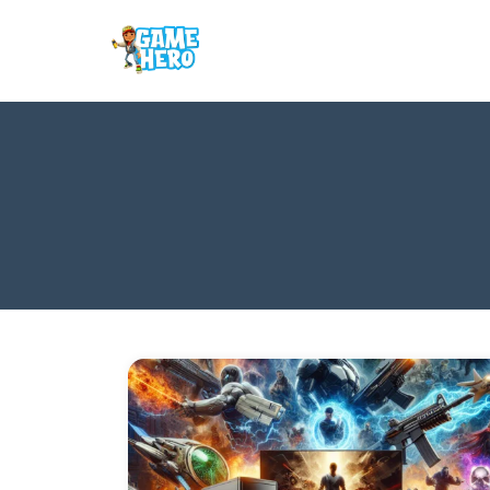
Skip
to
content