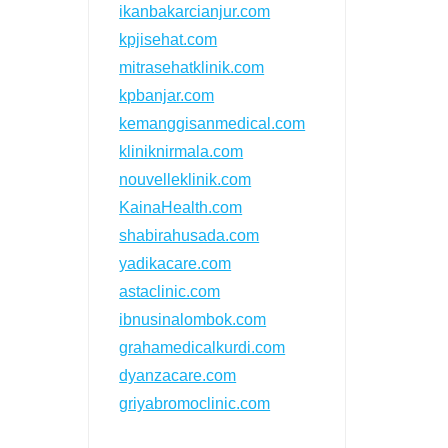
ikanbakarcianjur.com
kpjisehat.com
mitrasehatklinik.com
kpbanjar.com
kemanggisanmedical.com
kliniknirmala.com
nouvelleklinik.com
KainaHealth.com
shabirahusada.com
yadikacare.com
astaclinic.com
ibnusinalombok.com
grahamedicalkurdi.com
dyanzacare.com
griyabromoclinic.com