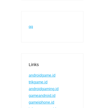
qq
Links
androidgame.id
trikgame.id
androidgaming.id
gameandroid.id
gameiphone.id