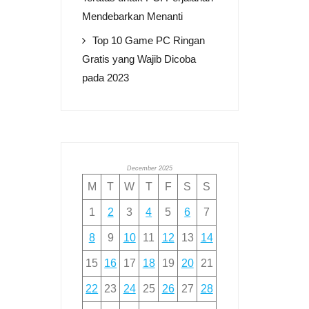
Mendebarkan Menanti
Top 10 Game PC Ringan
Gratis yang Wajib Dicoba
pada 2023
December 2025
M
T
W
T
F
S
S
1
2
3
4
5
6
7
8
9
10
11
12
13
14
15
16
17
18
19
20
21
22
23
24
25
26
27
28