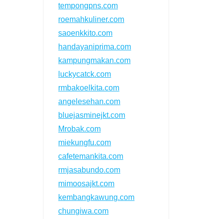
tempongpns.com
roemahkuliner.com
saoenkkito.com
handayaniprima.com
kampungmakan.com
luckycatck.com
rmbakoelkita.com
angelesehan.com
bluejasminejkt.com
Mrobak.com
miekungfu.com
cafetemankita.com
rmjasabundo.com
mimoosajkt.com
kembangkawung.com
chungiwa.com