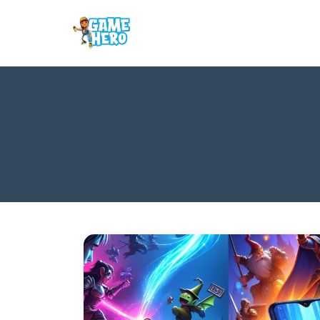
Skip
to
content