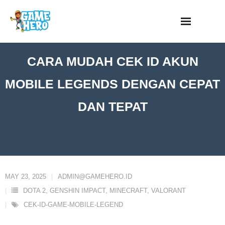
Skip
to
content
CARA MUDAH CEK ID AKUN
MOBILE LEGENDS DENGAN CEPAT
DAN TEPAT
MAY 23, 2025
ADMIN@GAMEHERO.ID
DOTA 2
,
GENSHIN IMPACT
,
MINECRAFT
,
VALORANT
CEK-ID-GAME-MOBILE-LEGEND