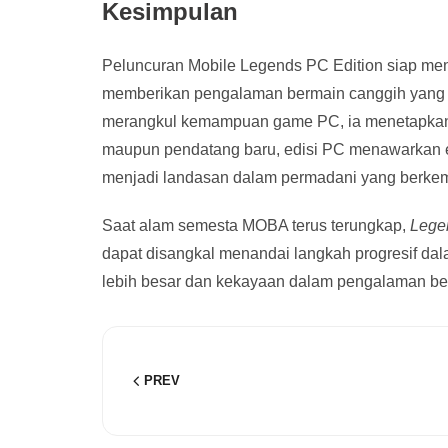
Kesimpulan
Peluncuran Mobile Legends PC Edition siap m
memberikan pengalaman bermain canggih yang men
merangkul kemampuan game PC, ia menetapkan st
maupun pendatang baru, edisi PC menawarkan e
menjadi landasan dalam permadani yang berk
Saat alam semesta MOBA terus terungkap,
Lege
dapat disangkal menandai langkah progresif dala
lebih besar dan kekayaan dalam pengalaman b
PREV