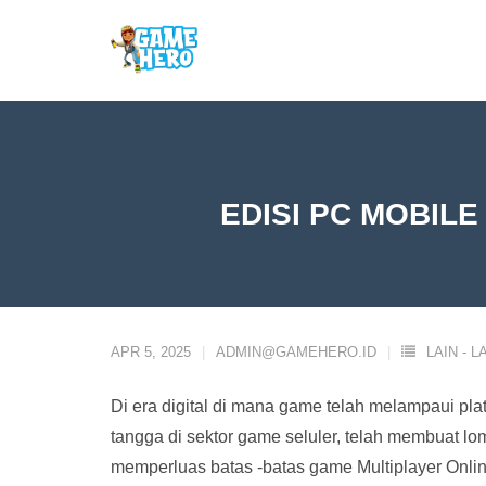
Skip
to
content
EDISI PC MOBIL
APR 5, 2025
ADMIN@GAMEHERO.ID
LAIN - L
Di era digital di mana game telah melampaui plat
tangga di sektor game seluler, telah membuat lom
memperluas batas -batas game Multiplayer Onlin