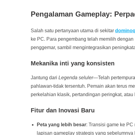
Pengalaman Gameplay: Perpad
Salah satu pertanyaan utama di sekitar
domino
ke PC. Para pengembang telah memilih dengan 
penggemar, sambil mengintegrasikan peningk
Mekanika inti yang konsisten
Jantung dari
Legenda seluler
—Telah pertempuran
pahlawan-tidak tersentuh. Pemain akan terus me
perkelahian klasik, pertandingan peringkat, ata
Fitur dan Inovasi Baru
Peta yang lebih besar
: Transisi game ke P
lapisan gameplay strategis yang sebelumnya b