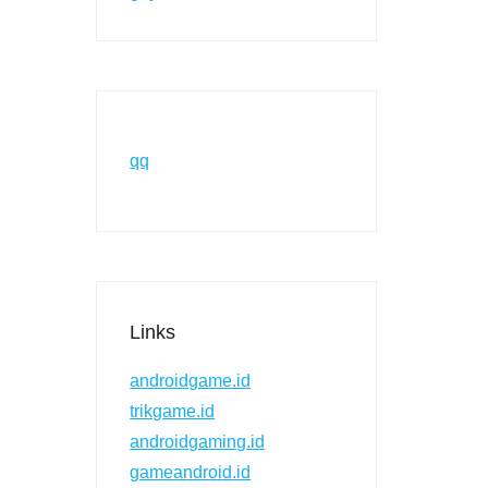
qq
Links
androidgame.id
trikgame.id
androidgaming.id
gameandroid.id