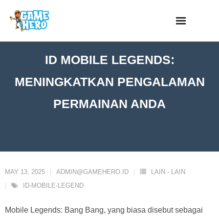
Skip
to
content
ID MOBILE LEGENDS:
MENINGKATKAN PENGALAMAN
PERMAINAN ANDA
MAY 13, 2025
ADMIN@GAMEHERO.ID
LAIN - LAIN
ID-MOBILE-LEGEND
Mobile Legends: Bang Bang, yang biasa disebut sebagai