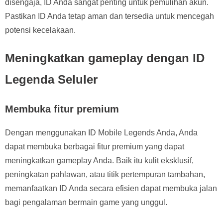
disengaja, ID Anda sangat penting untuk pemulihan akun.
Pastikan ID Anda tetap aman dan tersedia untuk mencegah
potensi kecelakaan.
Meningkatkan gameplay dengan ID
Legenda Seluler
Membuka fitur premium
Dengan menggunakan ID Mobile Legends Anda, Anda
dapat membuka berbagai fitur premium yang dapat
meningkatkan gameplay Anda. Baik itu kulit eksklusif,
peningkatan pahlawan, atau titik pertempuran tambahan,
memanfaatkan ID Anda secara efisien dapat membuka jalan
bagi pengalaman bermain game yang unggul.