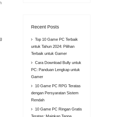
n
Recent Posts
ng
Top 10 Game PC Terbaik
untuk Tahun 2024: Pilihan
Terbaik untuk Gamer
Cara Download Bully untuk
PC: Panduan Lengkap untuk
Gamer
10 Game PC RPG Teratas
dengan Persyaratan Sistem
Rendah
10 Game PC Ringan Gratis
Teratas: Mainkan Tanpa