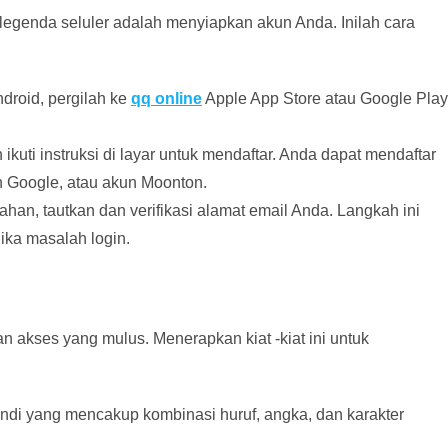
legenda seluler adalah menyiapkan akun Anda. Inilah cara
ndroid, pergilah ke
qq online
Apple App Store atau Google Play
 ikuti instruksi di layar untuk mendaftar. Anda dapat mendaftar
 Google, atau akun Moonton.
han, tautkan dan verifikasi alamat email Anda. Langkah ini
ika masalah login.
 akses yang mulus. Menerapkan kiat -kiat ini untuk
andi yang mencakup kombinasi huruf, angka, dan karakter