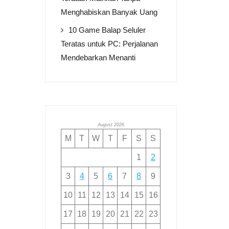
Menghabiskan Banyak Uang
10 Game Balap Seluler
Teratas untuk PC: Perjalanan
Mendebarkan Menanti
August 2026
M
T
W
T
F
S
S
1
2
3
4
5
6
7
8
9
10
11
12
13
14
15
16
17
18
19
20
21
22
23