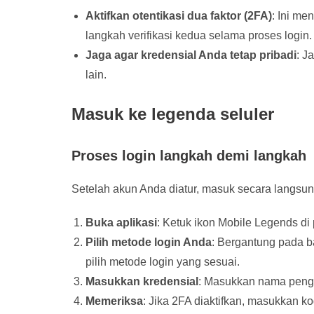
Aktifkan otentikasi dua faktor (2FA)
: Ini m
langkah verifikasi kedua selama proses login.
Jaga agar kredensial Anda tetap pribadi
: J
lain.
Masuk ke legenda seluler
Proses login langkah demi langkah
Setelah akun Anda diatur, masuk secara langsun
Buka aplikasi
: Ketuk ikon Mobile Legends d
Pilih metode login Anda
: Bergantung pada 
pilih metode login yang sesuai.
Masukkan kredensial
: Masukkan nama pengg
Memeriksa
: Jika 2FA diaktifkan, masukkan ko