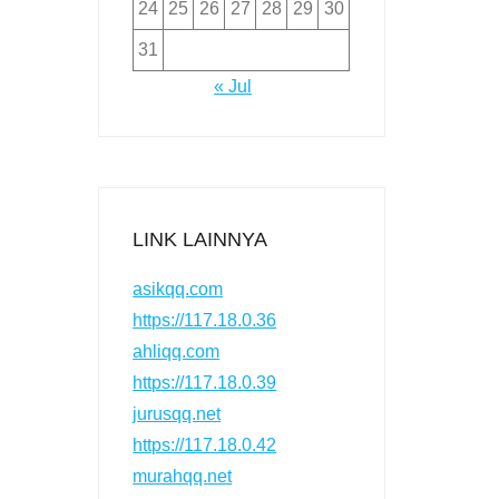
24
25
26
27
28
29
30
31
« Jul
LINK LAINNYA
asikqq.com
https://117.18.0.36
ahliqq.com
https://117.18.0.39
jurusqq.net
https://117.18.0.42
murahqq.net