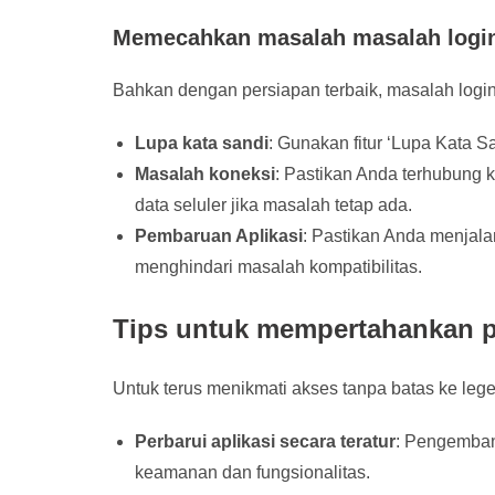
Memecahkan masalah masalah log
Bahkan dengan persiapan terbaik, masalah logi
Lupa kata sandi
: Gunakan fitur ‘Lupa Kata S
Masalah koneksi
: Pastikan Anda terhubung k
data seluler jika masalah tetap ada.
Pembaruan Aplikasi
: Pastikan Anda menjalan
menghindari masalah kompatibilitas.
Tips untuk mempertahankan 
Untuk terus menikmati akses tanpa batas ke legend
Perbarui aplikasi secara teratur
: Pengemban
keamanan dan fungsionalitas.