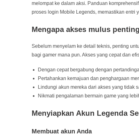
melompat ke dalam aksi. Panduan komprehensif
proses login Mobile Legends, memastikan entri
Mengapa akses mulus pentin
Sebelum menyelam ke detail teknis, penting un
bagi gamer mana pun. Akses yang cepat dan ef
Dengan cepat bergabung dengan pertandinga
Pertahankan kemajuan dan penghargaan mere
Lindungi akun mereka dari akses yang tidak s
Nikmati pengalaman bermain game yang lebih h
Menyiapkan Akun Legenda Se
Membuat akun Anda