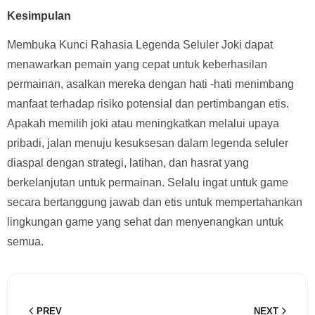
Kesimpulan
Membuka Kunci Rahasia Legenda Seluler Joki dapat
menawarkan pemain yang cepat untuk keberhasilan
permainan, asalkan mereka dengan hati -hati menimbang
manfaat terhadap risiko potensial dan pertimbangan etis.
Apakah memilih joki atau meningkatkan melalui upaya
pribadi, jalan menuju kesuksesan dalam legenda seluler
diaspal dengan strategi, latihan, dan hasrat yang
berkelanjutan untuk permainan. Selalu ingat untuk game
secara bertanggung jawab dan etis untuk mempertahankan
lingkungan game yang sehat dan menyenangkan untuk
semua.
PREV
NEXT