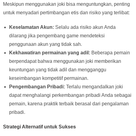
Meskipun menggunakan joki bisa menguntungkan, penting
untuk menyadari pertimbangan etis dan risiko yang terlibat:
Keselamatan Akun:
Selalu ada risiko akun Anda
dilarang jika pengembang game mendeteksi
penggunaan akun yang tidak sah.
Kekhawatiran permainan yang adil:
Beberapa pemain
berpendapat bahwa menggunakan joki memberikan
keuntungan yang tidak adil dan mengganggu
keseimbangan kompetitif permainan.
Pengembangan Pribadi:
Terlalu mengandalkan joki
dapat menghalangi perkembangan pribadi Anda sebagai
pemain, karena praktik terbaik berasal dari pengalaman
pribadi.
Strategi Alternatif untuk Sukses