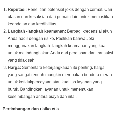
Reputasi:
Penelitian potensial jokis dengan cermat. Cari
ulasan dan kesaksian dari pemain lain untuk memastikan
keandalan dan kredibilitas.
Langkah -langkah keamanan:
Berbagi kredensial akun
Anda hadir dengan risiko. Pastikan bahwa Joki
menggunakan langkah -langkah keamanan yang kuat
untuk melindungi akun Anda dari peretasan dan transaksi
yang tidak sah.
Harga:
Sementara keterjangkauan itu penting, harga
yang sangat rendah mungkin merupakan bendera merah
untuk ketidakpercayaan atau kualitas layanan yang
buruk. Bandingkan layanan untuk menemukan
keseimbangan antara biaya dan nilai.
Pertimbangan dan risiko etis