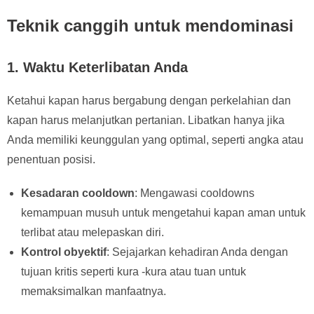
Teknik canggih untuk mendominasi
1. Waktu Keterlibatan Anda
Ketahui kapan harus bergabung dengan perkelahian dan
kapan harus melanjutkan pertanian. Libatkan hanya jika
Anda memiliki keunggulan yang optimal, seperti angka atau
penentuan posisi.
Kesadaran cooldown
: Mengawasi cooldowns
kemampuan musuh untuk mengetahui kapan aman untuk
terlibat atau melepaskan diri.
Kontrol obyektif
: Sejajarkan kehadiran Anda dengan
tujuan kritis seperti kura -kura atau tuan untuk
memaksimalkan manfaatnya.