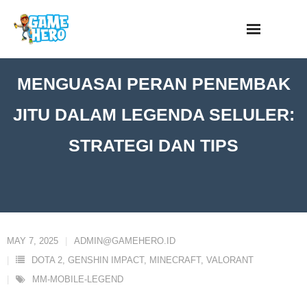
Skip
to
content
MENGUASAI PERAN PENEMBAK
JITU DALAM LEGENDA SELULER:
STRATEGI DAN TIPS
MAY 7, 2025
ADMIN@GAMEHERO.ID
DOTA 2
,
GENSHIN IMPACT
,
MINECRAFT
,
VALORANT
MM-MOBILE-LEGEND