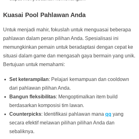
Kuasai Pool Pahlawan Anda
Untuk menjadi mahir, fokuslah untuk menguasai beberapa
pahlawan dalam peran pilihan Anda. Spesialisasi ini
memungkinkan pemain untuk beradaptasi dengan cepat ke
situasi dalam game dan mengasah gaya bermain yang unik.
Bertujuan untuk memahami:
Set keterampilan
: Pelajari kemampuan dan cooldown
dari pahlawan pilihan Anda.
Bangun fleksibilitas
: Mengoptimalkan item build
berdasarkan komposisi tim lawan.
Counterpicks
: Identifikasi pahlawan mana
qq
yang
secara efektif melawan pilihan pilihan Anda dan
sebaliknya.