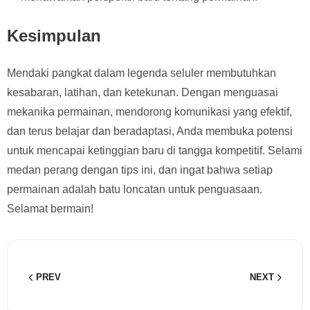
Kesimpulan
Mendaki pangkat dalam legenda seluler membutuhkan
kesabaran, latihan, dan ketekunan. Dengan menguasai
mekanika permainan, mendorong komunikasi yang efektif,
dan terus belajar dan beradaptasi, Anda membuka potensi
untuk mencapai ketinggian baru di tangga kompetitif. Selami
medan perang dengan tips ini, dan ingat bahwa setiap
permainan adalah batu loncatan untuk penguasaan.
Selamat bermain!
PREV
NEXT