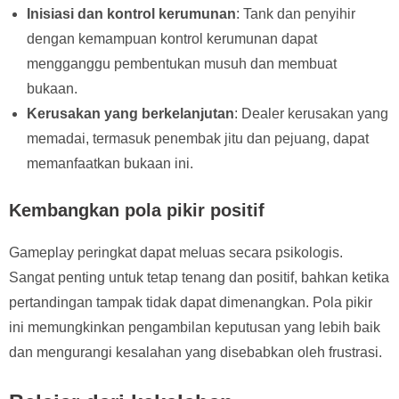
Inisiasi dan kontrol kerumunan
: Tank dan penyihir
dengan kemampuan kontrol kerumunan dapat
mengganggu pembentukan musuh dan membuat
bukaan.
Kerusakan yang berkelanjutan
: Dealer kerusakan yang
memadai, termasuk penembak jitu dan pejuang, dapat
memanfaatkan bukaan ini.
Kembangkan pola pikir positif
Gameplay peringkat dapat meluas secara psikologis.
Sangat penting untuk tetap tenang dan positif, bahkan ketika
pertandingan tampak tidak dapat dimenangkan. Pola pikir
ini memungkinkan pengambilan keputusan yang lebih baik
dan mengurangi kesalahan yang disebabkan oleh frustrasi.