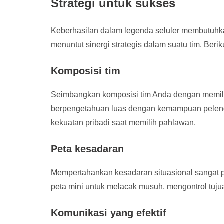
Strategi untuk sukses
Keberhasilan dalam legenda seluler membutuhka
menuntut sinergi strategis dalam suatu tim. Beri
Komposisi tim
Seimbangkan komposisi tim Anda dengan memili
berpengetahuan luas dengan kemampuan pelengka
kekuatan pribadi saat memilih pahlawan.
Peta kesadaran
Mempertahankan kesadaran situasional sangat 
peta mini untuk melacak musuh, mengontrol tuj
Komunikasi yang efektif