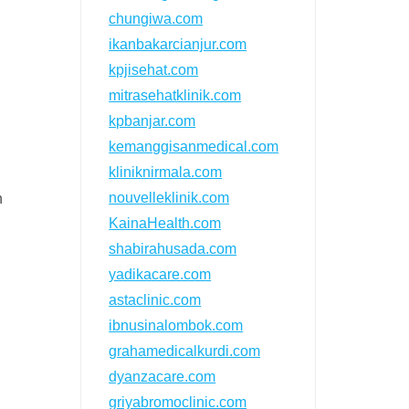
chungiwa.com
ikanbakarcianjur.com
kpjisehat.com
mitrasehatklinik.com
kpbanjar.com
kemanggisanmedical.com
kliniknirmala.com
nouvelleklinik.com
n
KainaHealth.com
shabirahusada.com
yadikacare.com
astaclinic.com
ibnusinalombok.com
grahamedicalkurdi.com
dyanzacare.com
griyabromoclinic.com