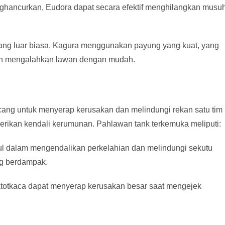
ghancurkan, Eudora dapat secara efektif menghilangkan musu
ang luar biasa, Kagura menggunakan payung yang kuat, yang
n mengalahkan lawan dengan mudah.
ang untuk menyerap kerusakan dan melindungi rekan satu tim
rikan kendali kerumunan. Pahlawan tank terkemuka meliputi:
gul dalam mengendalikan perkelahian dan melindungi sekutu
g berdampak.
atotkaca dapat menyerap kerusakan besar saat mengejek