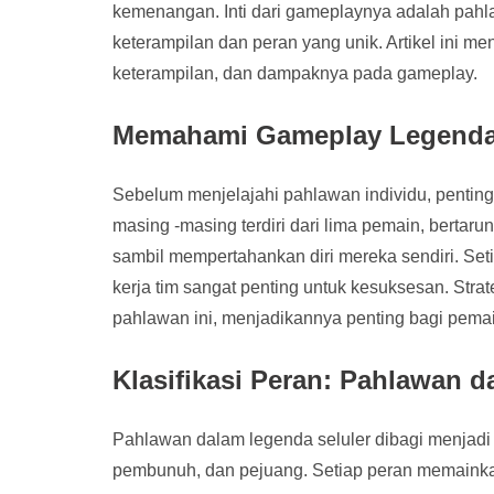
kemenangan. Inti dari gameplaynya adalah pah
keterampilan dan peran yang unik. Artikel ini me
keterampilan, dan dampaknya pada gameplay.
Memahami Gameplay Legenda 
Sebelum menjelajahi pahlawan individu, penting
masing -masing terdiri dari lima pemain, bert
sambil mempertahankan diri mereka sendiri. Se
kerja tim sangat penting untuk kesuksesan. Strat
pahlawan ini, menjadikannya penting bagi pem
Klasifikasi Peran: Pahlawan 
Pahlawan dalam legenda seluler dibagi menjadi 
pembunuh, dan pejuang. Setiap peran memainkan