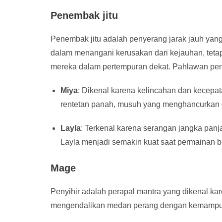
Penembak jitu
Penembak jitu adalah penyerang jarak jauh yang
dalam menangani kerusakan dari kejauhan, tet
mereka dalam pertempuran dekat. Pahlawan penem
Miya
: Dikenal karena kelincahan dan kecepa
rentetan panah, musuh yang menghancurkan d
Layla
: Terkenal karena serangan jangka pan
Layla menjadi semakin kuat saat permainan b
Mage
Penyihir adalah perapal mantra yang dikenal ka
mengendalikan medan perang dengan kemampuan