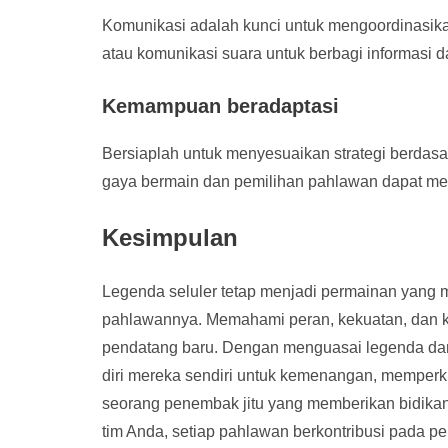
Komunikasi adalah kunci untuk mengoordinasik
atau komunikasi suara untuk berbagi informasi d
Kemampuan beradaptasi
Bersiaplah untuk menyesuaikan strategi berdas
gaya bermain dan pemilihan pahlawan dapat me
Kesimpulan
Legenda seluler tetap menjadi permainan yan
pahlawannya. Memahami peran, kekuatan, dan k
pendatang baru. Dengan menguasai legenda dan
diri mereka sendiri untuk kemenangan, memperk
seorang penembak jitu yang memberikan bidikan
tim Anda, setiap pahlawan berkontribusi pada pe