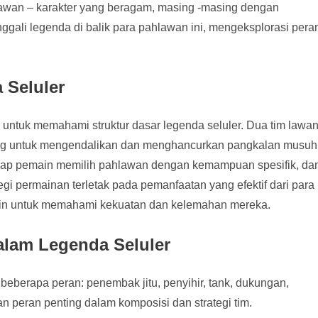
lawan – karakter yang beragam, masing -masing dengan
nggali legenda di balik para pahlawan ini, mengeksplorasi pera
Seluler
 untuk memahami struktur dasar legenda seluler. Dua tim lawan
arung untuk mengendalikan dan menghancurkan pangkalan musuh
tiap pemain memilih pahlawan dengan kemampuan spesifik, da
egi permainan terletak pada pemanfaatan yang efektif dari para
ain untuk memahami kekuatan dan kelemahan mereka.
dalam Legenda Seluler
beberapa peran: penembak jitu, penyihir, tank, dukungan,
 peran penting dalam komposisi dan strategi tim.