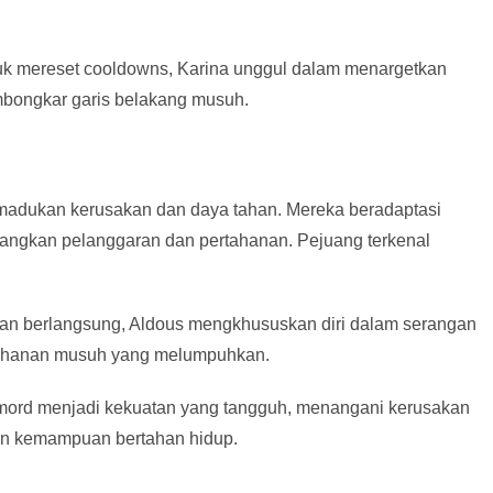
 mereset cooldowns, Karina unggul dalam menargetkan
bongkar garis belakang musuh.
adukan kerusakan dan daya tahan. Mereka beradaptasi
angkan pelanggaran dan pertahanan. Pejuang terkenal
an berlangsung, Aldous mengkhususkan diri dalam serangan
tahanan musuh yang melumpuhkan.
mord menjadi kekuatan yang tangguh, menangani kerusakan
an kemampuan bertahan hidup.