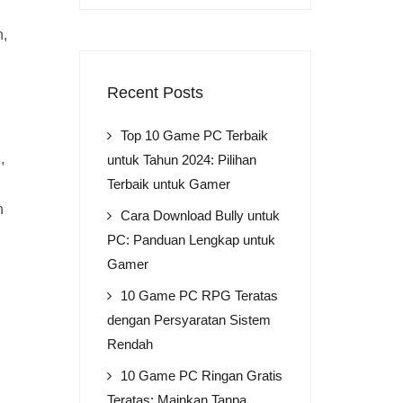
n,
Recent Posts
Top 10 Game PC Terbaik
,
untuk Tahun 2024: Pilihan
Terbaik untuk Gamer
n
Cara Download Bully untuk
PC: Panduan Lengkap untuk
Gamer
10 Game PC RPG Teratas
dengan Persyaratan Sistem
Rendah
10 Game PC Ringan Gratis
Teratas: Mainkan Tanpa