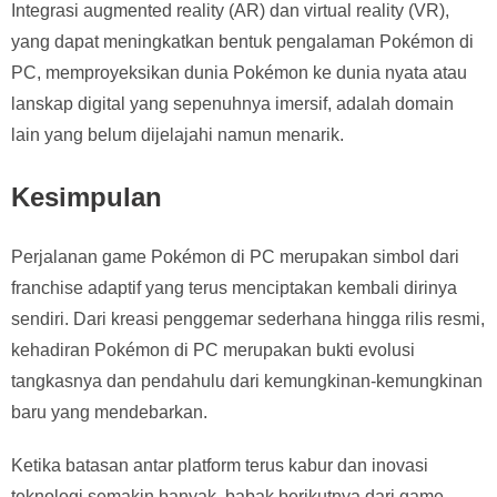
Integrasi augmented reality (AR) dan virtual reality (VR),
yang dapat meningkatkan bentuk pengalaman Pokémon di
PC, memproyeksikan dunia Pokémon ke dunia nyata atau
lanskap digital yang sepenuhnya imersif, adalah domain
lain yang belum dijelajahi namun menarik.
Kesimpulan
Perjalanan game Pokémon di PC merupakan simbol dari
franchise adaptif yang terus menciptakan kembali dirinya
sendiri. Dari kreasi penggemar sederhana hingga rilis resmi,
kehadiran Pokémon di PC merupakan bukti evolusi
tangkasnya dan pendahulu dari kemungkinan-kemungkinan
baru yang mendebarkan.
Ketika batasan antar platform terus kabur dan inovasi
teknologi semakin banyak, babak berikutnya dari game