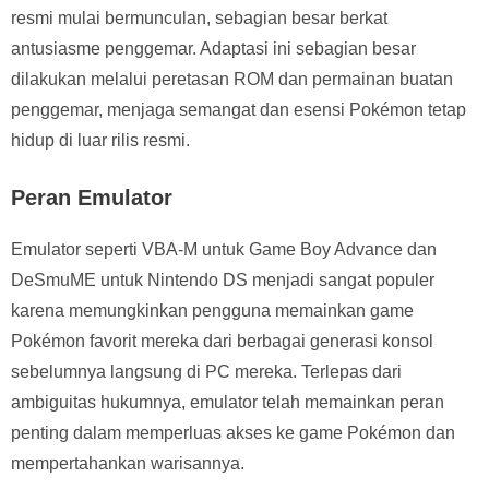
resmi mulai bermunculan, sebagian besar berkat
antusiasme penggemar. Adaptasi ini sebagian besar
dilakukan melalui peretasan ROM dan permainan buatan
penggemar, menjaga semangat dan esensi Pokémon tetap
hidup di luar rilis resmi.
Peran Emulator
Emulator seperti VBA-M untuk Game Boy Advance dan
DeSmuME untuk Nintendo DS menjadi sangat populer
karena memungkinkan pengguna memainkan game
Pokémon favorit mereka dari berbagai generasi konsol
sebelumnya langsung di PC mereka. Terlepas dari
ambiguitas hukumnya, emulator telah memainkan peran
penting dalam memperluas akses ke game Pokémon dan
mempertahankan warisannya.