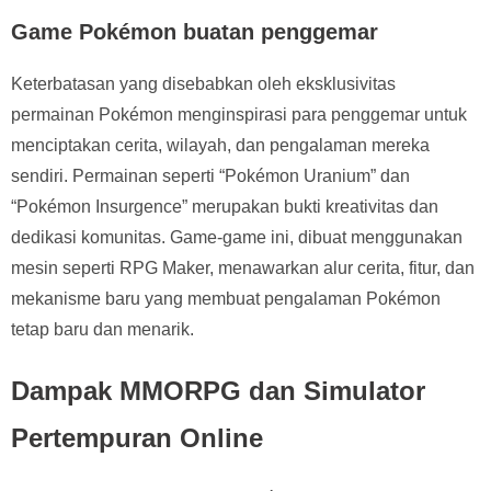
Game Pokémon buatan penggemar
Keterbatasan yang disebabkan oleh eksklusivitas
permainan Pokémon menginspirasi para penggemar untuk
menciptakan cerita, wilayah, dan pengalaman mereka
sendiri. Permainan seperti “Pokémon Uranium” dan
“Pokémon Insurgence” merupakan bukti kreativitas dan
dedikasi komunitas. Game-game ini, dibuat menggunakan
mesin seperti RPG Maker, menawarkan alur cerita, fitur, dan
mekanisme baru yang membuat pengalaman Pokémon
tetap baru dan menarik.
Dampak MMORPG dan Simulator
Pertempuran Online