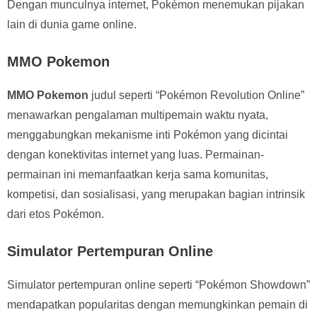
Dengan munculnya internet, Pokémon menemukan pijakan
lain di dunia game online.
MMO Pokemon
MMO Pokemon
judul seperti “Pokémon Revolution Online”
menawarkan pengalaman multipemain waktu nyata,
menggabungkan mekanisme inti Pokémon yang dicintai
dengan konektivitas internet yang luas. Permainan-
permainan ini memanfaatkan kerja sama komunitas,
kompetisi, dan sosialisasi, yang merupakan bagian intrinsik
dari etos Pokémon.
Simulator Pertempuran Online
Simulator pertempuran online seperti “Pokémon Showdown”
mendapatkan popularitas dengan memungkinkan pemain di