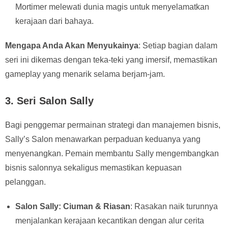
Mortimer melewati dunia magis untuk menyelamatkan
kerajaan dari bahaya.
Mengapa Anda Akan Menyukainya
: Setiap bagian dalam
seri ini dikemas dengan teka-teki yang imersif, memastikan
gameplay yang menarik selama berjam-jam.
3.
Seri Salon Sally
Bagi penggemar permainan strategi dan manajemen bisnis,
Sally’s Salon menawarkan perpaduan keduanya yang
menyenangkan. Pemain membantu Sally mengembangkan
bisnis salonnya sekaligus memastikan kepuasan
pelanggan.
Salon Sally: Ciuman & Riasan
: Rasakan naik turunnya
menjalankan kerajaan kecantikan dengan alur cerita