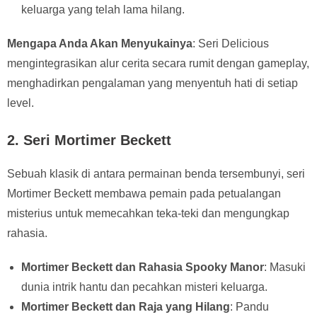
keluarga yang telah lama hilang.
Mengapa Anda Akan Menyukainya
: Seri Delicious
mengintegrasikan alur cerita secara rumit dengan gameplay,
menghadirkan pengalaman yang menyentuh hati di setiap
level.
2.
Seri Mortimer Beckett
Sebuah klasik di antara permainan benda tersembunyi, seri
Mortimer Beckett membawa pemain pada petualangan
misterius untuk memecahkan teka-teki dan mengungkap
rahasia.
Mortimer Beckett dan Rahasia Spooky Manor
: Masuki
dunia intrik hantu dan pecahkan misteri keluarga.
Mortimer Beckett dan Raja yang Hilang
: Pandu