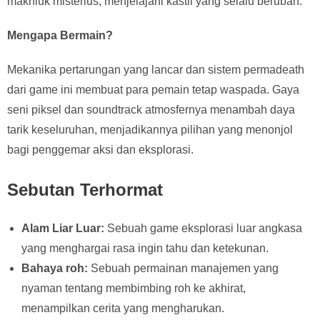
makhluk misterius, menjelajahi kastil yang selalu berubah.
Mengapa Bermain?
Mekanika pertarungan yang lancar dan sistem permadeath
dari game ini membuat para pemain tetap waspada. Gaya
seni piksel dan soundtrack atmosfernya menambah daya
tarik keseluruhan, menjadikannya pilihan yang menonjol
bagi penggemar aksi dan eksplorasi.
Sebutan Terhormat
Alam Liar Luar:
Sebuah game eksplorasi luar angkasa
yang menghargai rasa ingin tahu dan ketekunan.
Bahaya roh:
Sebuah permainan manajemen yang
nyaman tentang membimbing roh ke akhirat,
menampilkan cerita yang mengharukan.