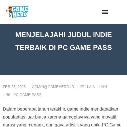
Skip
to
content
MENJELAJAHI JUDUL INDIE
TERBAIK DI PC GAME PASS
FEB 23, 2026
ADMIN@GAMEHERO.ID
LAIN - LAIN
PC-GAME-PASS
Dalam beberapa tahun terakhir, game indie mendapatkan
popularitas luar biasa karena gameplaynya yang inovatif,
narasi yang menarik, dan gaya artistik yang unik. PC Game