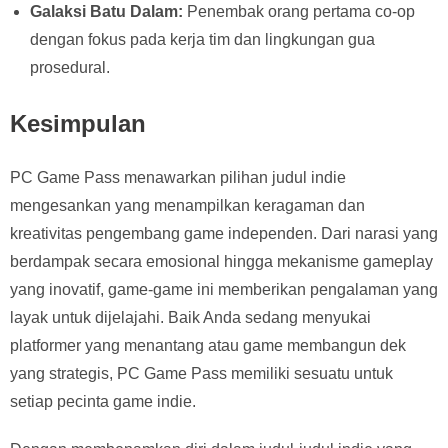
Galaksi Batu Dalam:
Penembak orang pertama co-op
dengan fokus pada kerja tim dan lingkungan gua
prosedural.
Kesimpulan
PC Game Pass menawarkan pilihan judul indie
mengesankan yang menampilkan keragaman dan
kreativitas pengembang game independen. Dari narasi yang
berdampak secara emosional hingga mekanisme gameplay
yang inovatif, game-game ini memberikan pengalaman yang
layak untuk dijelajahi. Baik Anda sedang menyukai
platformer yang menantang atau game membangun dek
yang strategis, PC Game Pass memiliki sesuatu untuk
setiap pecinta game indie.