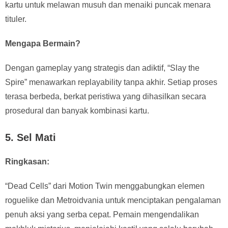
kartu untuk melawan musuh dan menaiki puncak menara
tituler.
Mengapa Bermain?
Dengan gameplay yang strategis dan adiktif, “Slay the
Spire” menawarkan replayability tanpa akhir. Setiap proses
terasa berbeda, berkat peristiwa yang dihasilkan secara
prosedural dan banyak kombinasi kartu.
5.
Sel Mati
Ringkasan:
“Dead Cells” dari Motion Twin menggabungkan elemen
roguelike dan Metroidvania untuk menciptakan pengalaman
penuh aksi yang serba cepat. Pemain mengendalikan