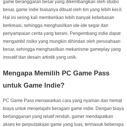
game beranggaran besar yang dikembangkan oleh studio
besar, game indie biasanya dibuat oleh tim yang lebih kecil.
Hal ini sering kali memberikan lebih banyak kebebasan
berkreasi, sehingga menghasilkan ide-ide segar dan
penyampaian cerita yang berani. Pengembang indie dapat
mengambil risiko yang mungkin dihindari oleh perusahaan
besar, sehingga menghasilkan mekanisme gameplay yang
inovatif dan desain artistik yang unik.
Mengapa Memilih PC Game Pass
untuk Game Indie?
PC Game Pass menawarkan cara yang nyaman dan hemat
biaya untuk menjelajahi beragam game indie. Dengan biaya
berlangganan yang relatif rendah, gamer mendapatkan
akses ke perpustakaan game yang luas, termasuk beberapa