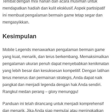
Terlibat dengan misi harian dan acara musiman untuk
mendapatkan hadiah dan kulit eksklusif. Aspek partisipatif
ini membuat pengalaman bermain game tetap segar dan
mengasyikkan.
Kesimpulan
Mobile Legends menawarkan pengalaman bermain game
yang kuat, menarik, dan terus berkembang. Memaksimalkan
pengalaman ukuran penuh dapat menyebabkan kenikmatan
yang lebih besar dan kesuksesan kompetitif. Dengan latihan
terus menerus dan permainan strategis, Anda dapat naik
pangkat dan menjadi legenda dengan hak Anda sendiri.
Rangkul medan perang – glory menunggu!
Panduan ini telah dirancang untuk menjadi komprehensif
dan menarik. Jika Anda siap memulai atau meningkatkan