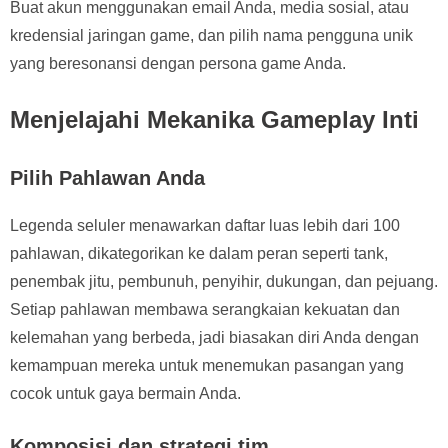
Buat akun menggunakan email Anda, media sosial, atau
kredensial jaringan game, dan pilih nama pengguna unik
yang beresonansi dengan persona game Anda.
Menjelajahi Mekanika Gameplay Inti
Pilih Pahlawan Anda
Legenda seluler menawarkan daftar luas lebih dari 100
pahlawan, dikategorikan ke dalam peran seperti tank,
penembak jitu, pembunuh, penyihir, dukungan, dan pejuang.
Setiap pahlawan membawa serangkaian kekuatan dan
kelemahan yang berbeda, jadi biasakan diri Anda dengan
kemampuan mereka untuk menemukan pasangan yang
cocok untuk gaya bermain Anda.
Komposisi dan strategi tim