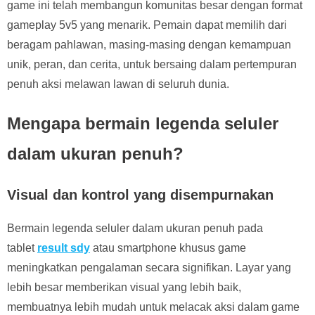
game ini telah membangun komunitas besar dengan format
gameplay 5v5 yang menarik. Pemain dapat memilih dari
beragam pahlawan, masing-masing dengan kemampuan
unik, peran, dan cerita, untuk bersaing dalam pertempuran
penuh aksi melawan lawan di seluruh dunia.
Mengapa bermain legenda seluler
dalam ukuran penuh?
Visual dan kontrol yang disempurnakan
Bermain legenda seluler dalam ukuran penuh pada
tablet
result sdy
atau smartphone khusus game
meningkatkan pengalaman secara signifikan. Layar yang
lebih besar memberikan visual yang lebih baik,
membuatnya lebih mudah untuk melacak aksi dalam game