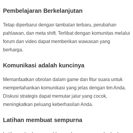
Pembelajaran Berkelanjutan
Tetap diperbarui dengan tambalan terbaru, perubahan
pahlawan, dan meta shift. Terlibat dengan komunitas melalui
forum dan video dapat memberikan wawasan yang
berharga.
Komunikasi adalah kuncinya
Memanfaatkan obrolan dalam game dan fitur suara untuk
mempertahankan komunikasi yang jelas dengan tim Anda.
Diskusi strategis dapat memutar jalur yang cocok,
meningkatkan peluang keberhasilan Anda.
Latihan membuat sempurna