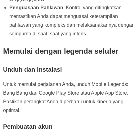
Penguasaan Pahlawan
: Kontrol yang ditingkatkan
memastikan Anda dapat menguasai keterampilan
pahlawan yang kompleks dan melaksanakannya dengan
sempurna di saat -saat yang intens.
Memulai dengan legenda seluler
Unduh dan Instalasi
Untuk memulai perjalanan Anda, unduh Mobile Legends:
Bang Bang dari Google Play Store atau Apple App Store.
Pastikan perangkat Anda diperbarui untuk kinerja yang
optimal.
Pembuatan akun