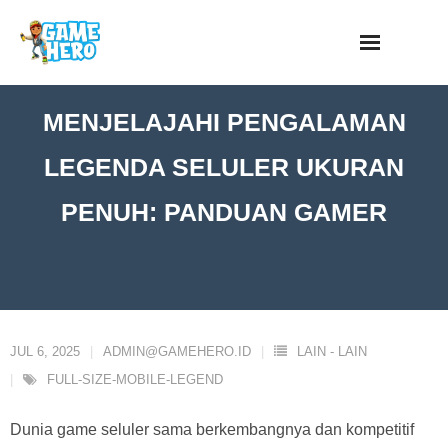
Skip
to
content
MENJELAJAHI PENGALAMAN
LEGENDA SELULER UKURAN
PENUH: PANDUAN GAMER
JUL 6, 2025
ADMIN@GAMEHERO.ID
LAIN - LAIN
FULL-SIZE-MOBILE-LEGEND
Dunia game seluler sama berkembangnya dan kompetitif