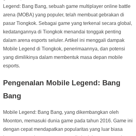
Legend: Bang Bang, sebuah game multiplayer online battle
arena (MOBA) yang populer, telah membuat gebrakan di
pasar Tiongkok. Sebagai game yang terkenal secara global,
kedatangannya di Tiongkok menandai tonggak penting
dalam arena esports seluler. Artikel ini menggali dampak
Mobile Legend di Tiongkok, penerimaannya, dan potensi
yang dimilikinya dalam membentuk masa depan mobile
esports.
Pengenalan Mobile Legend: Bang
Bang
Mobile Legend: Bang Bang, yang dikembangkan oleh
Moonton, memasuki dunia game pada tahun 2016. Game ini
dengan cepat mendapatkan popularitas yang luar biasa