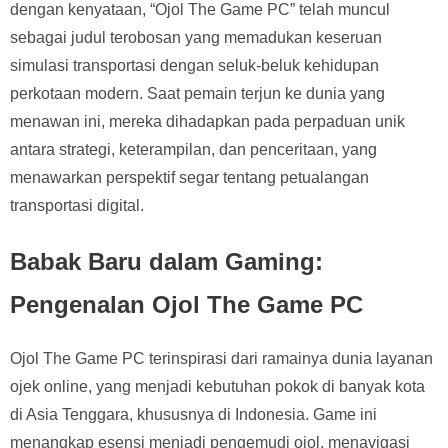
dengan kenyataan, “Ojol The Game PC” telah muncul
sebagai judul terobosan yang memadukan keseruan
simulasi transportasi dengan seluk-beluk kehidupan
perkotaan modern. Saat pemain terjun ke dunia yang
menawan ini, mereka dihadapkan pada perpaduan unik
antara strategi, keterampilan, dan penceritaan, yang
menawarkan perspektif segar tentang petualangan
transportasi digital.
Babak Baru dalam Gaming:
Pengenalan Ojol The Game PC
Ojol The Game PC terinspirasi dari ramainya dunia layanan
ojek online, yang menjadi kebutuhan pokok di banyak kota
di Asia Tenggara, khususnya di Indonesia. Game ini
menangkap esensi menjadi pengemudi ojol, menavigasi