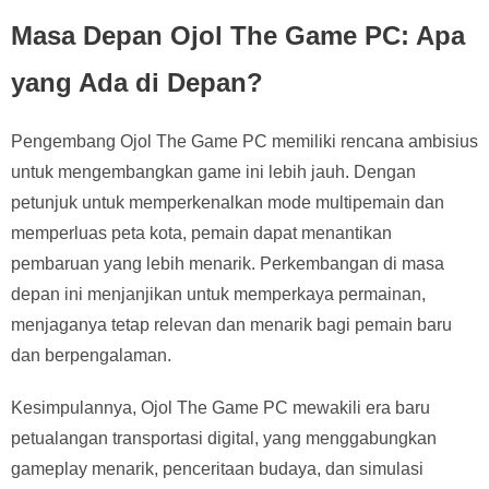
Masa Depan Ojol The Game PC: Apa
yang Ada di Depan?
Pengembang Ojol The Game PC memiliki rencana ambisius
untuk mengembangkan game ini lebih jauh. Dengan
petunjuk untuk memperkenalkan mode multipemain dan
memperluas peta kota, pemain dapat menantikan
pembaruan yang lebih menarik. Perkembangan di masa
depan ini menjanjikan untuk memperkaya permainan,
menjaganya tetap relevan dan menarik bagi pemain baru
dan berpengalaman.
Kesimpulannya, Ojol The Game PC mewakili era baru
petualangan transportasi digital, yang menggabungkan
gameplay menarik, penceritaan budaya, dan simulasi