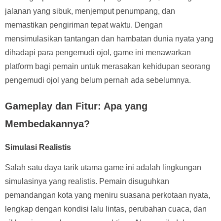
jalanan yang sibuk, menjemput penumpang, dan
memastikan pengiriman tepat waktu. Dengan
mensimulasikan tantangan dan hambatan dunia nyata yang
dihadapi para pengemudi ojol, game ini menawarkan
platform bagi pemain untuk merasakan kehidupan seorang
pengemudi ojol yang belum pernah ada sebelumnya.
Gameplay dan Fitur: Apa yang
Membedakannya?
Simulasi Realistis
Salah satu daya tarik utama game ini adalah lingkungan
simulasinya yang realistis. Pemain disuguhkan
pemandangan kota yang meniru suasana perkotaan nyata,
lengkap dengan kondisi lalu lintas, perubahan cuaca, dan