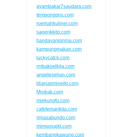
ayambakar7saudara.com
tempongpns.com
roemahkuliner.com
saoenkkito.com
handayaniprima.com
kampungmakan.com
luckycatck.com
rmbakoelkita.com
angelesehan.com
bluejasminejkt.com
Mrobak.com
miekungfu.com
cafetemankita.com
rmjasabundo.com
mimoosajkt.com
kembangkawung.com