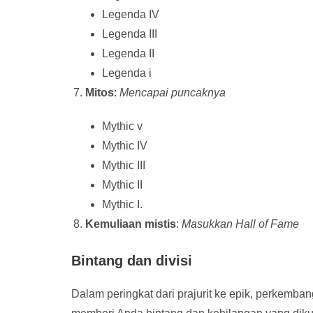
Legenda IV
Legenda III
Legenda II
Legenda i
Mitos
:
Mencapai puncaknya
Mythic v
Mythic IV
Mythic III
Mythic II
Mythic I.
Kemuliaan mistis
:
Masukkan Hall of Fame
Bintang dan divisi
Dalam peringkat dari prajurit ke epik, perkemba