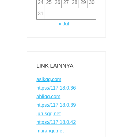
24
25
26
27
28
29
30
31
« Jul
LINK LAINNYA
asikqq.com
https://117.18.0.36
ahliqq.com
https://117.18.0.39
jurusqq.net
https://117.18.0.42
murahqq.net