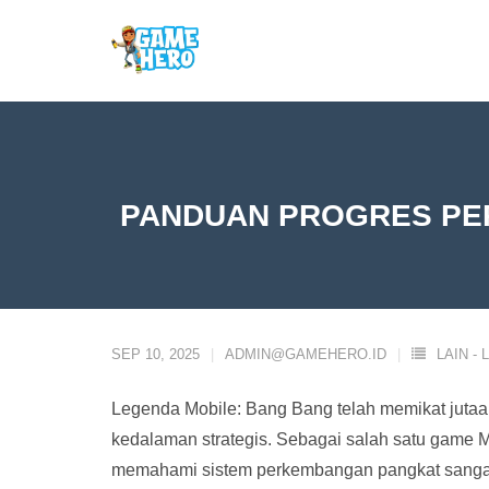
Skip
to
content
PANDUAN PROGRES PER
SEP 10, 2025
ADMIN@GAMEHERO.ID
LAIN - 
Legenda Mobile: Bang Bang telah memikat jut
kedalaman strategis. Sebagai salah satu game Mu
memahami sistem perkembangan pangkat sangat 