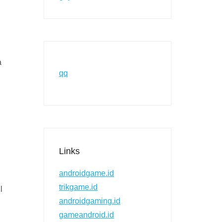
a
qq
Links
androidgame.id
trikgame.id
l
androidgaming.id
gameandroid.id