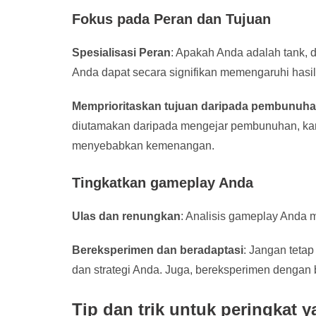
Fokus pada Peran dan Tujuan
Spesialisasi Peran
: Apakah Anda adalah tank, 
Anda dapat secara signifikan memengaruhi hasi
Memprioritaskan tujuan daripada pembunuh
diutamakan daripada mengejar pembunuhan, kar
menyebabkan kemenangan.
Tingkatkan gameplay Anda
Ulas dan renungkan
: Analisis gameplay Anda m
Bereksperimen dan beradaptasi
: Jangan teta
dan strategi Anda. Juga, bereksperimen denga
Tip dan trik untuk peringkat y