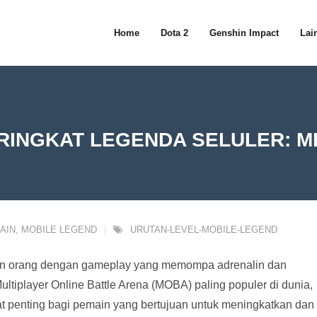
Home
Dota 2
Genshin Impact
Lain
INGKAT LEGENDA SELULER: M
LAIN
,
MOBILE LEGEND
URUTAN-LEVEL-MOBILE-LEGEND
aan orang dengan gameplay yang memompa adrenalin dan
ltiplayer Online Battle Arena (MOBA) paling populer di dunia,
penting bagi pemain yang bertujuan untuk meningkatkan dan