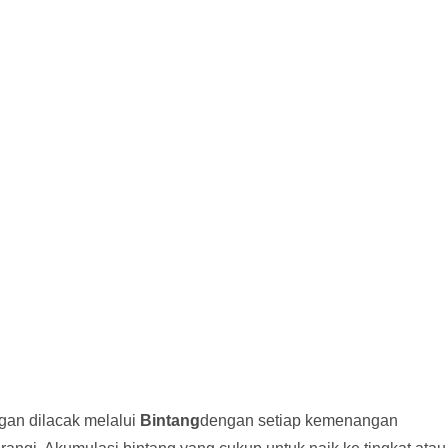
ngan dilacak melalui
Bintang
dengan setiap kemenangan