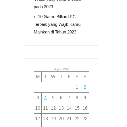
pada 2023
10 Game Billiard PC
Terbaik yang Wajib Kamu
Mainkan di Tahun 2023
August 2026
M
T
W
T
F
S
S
1
2
3
4
5
6
7
8
9
10
11
12
13
14
15
16
17
18
19
20
21
22
23