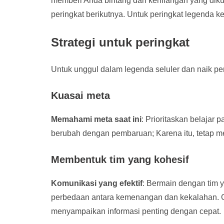
memberi Anda bintang dan kehilangan yang dikur
peringkat berikutnya. Untuk peringkat legenda ke 
Strategi untuk peringkat
Untuk unggul dalam legenda seluler dan naik peri
Kuasai meta
Memahami meta saat ini
: Prioritaskan belajar
berubah dengan pembaruan; Karena itu, tetap me
Membentuk tim yang kohesif
Komunikasi yang efektif
: Bermain dengan tim 
perbedaan antara kemenangan dan kekalahan. G
menyampaikan informasi penting dengan cepat.