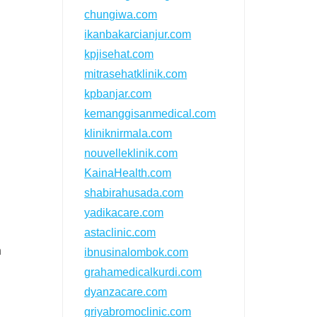
chungiwa.com
ikanbakarcianjur.com
kpjisehat.com
mitrasehatklinik.com
kpbanjar.com
kemanggisanmedical.com
kliniknirmala.com
nouvelleklinik.com
KainaHealth.com
shabirahusada.com
yadikacare.com
astaclinic.com
n
ibnusinalombok.com
grahamedicalkurdi.com
dyanzacare.com
griyabromoclinic.com