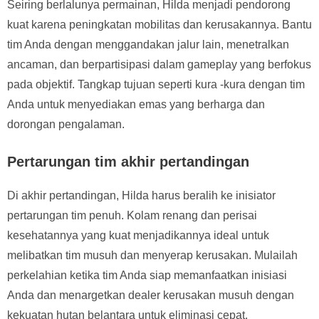
Seiring berlalunya permainan, Hilda menjadi pendorong
kuat karena peningkatan mobilitas dan kerusakannya. Bantu
tim Anda dengan menggandakan jalur lain, menetralkan
ancaman, dan berpartisipasi dalam gameplay yang berfokus
pada objektif. Tangkap tujuan seperti kura -kura dengan tim
Anda untuk menyediakan emas yang berharga dan
dorongan pengalaman.
Pertarungan tim akhir pertandingan
Di akhir pertandingan, Hilda harus beralih ke inisiator
pertarungan tim penuh. Kolam renang dan perisai
kesehatannya yang kuat menjadikannya ideal untuk
melibatkan tim musuh dan menyerap kerusakan. Mulailah
perkelahian ketika tim Anda siap memanfaatkan inisiasi
Anda dan menargetkan dealer kerusakan musuh dengan
kekuatan hutan belantara untuk eliminasi cepat.