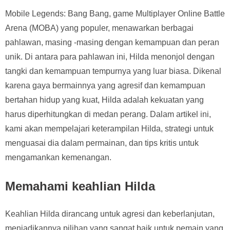
Mobile Legends: Bang Bang, game Multiplayer Online Battle
Arena (MOBA) yang populer, menawarkan berbagai
pahlawan, masing -masing dengan kemampuan dan peran
unik. Di antara para pahlawan ini, Hilda menonjol dengan
tangki dan kemampuan tempurnya yang luar biasa. Dikenal
karena gaya bermainnya yang agresif dan kemampuan
bertahan hidup yang kuat, Hilda adalah kekuatan yang
harus diperhitungkan di medan perang. Dalam artikel ini,
kami akan mempelajari keterampilan Hilda, strategi untuk
menguasai dia dalam permainan, dan tips kritis untuk
mengamankan kemenangan.
Memahami keahlian Hilda
Keahlian Hilda dirancang untuk agresi dan keberlanjutan,
menjadikannya pilihan yang sangat baik untuk pemain yang