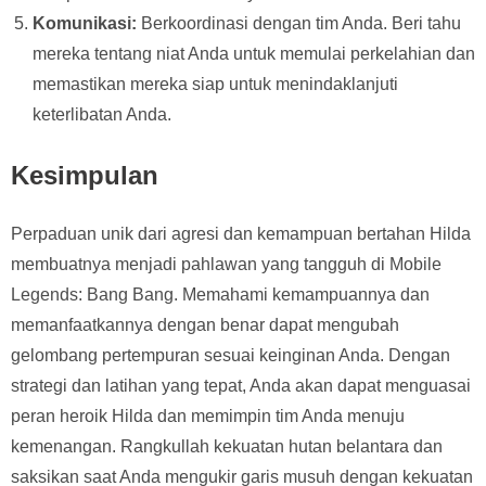
Komunikasi:
Berkoordinasi dengan tim Anda. Beri tahu
mereka tentang niat Anda untuk memulai perkelahian dan
memastikan mereka siap untuk menindaklanjuti
keterlibatan Anda.
Kesimpulan
Perpaduan unik dari agresi dan kemampuan bertahan Hilda
membuatnya menjadi pahlawan yang tangguh di Mobile
Legends: Bang Bang. Memahami kemampuannya dan
memanfaatkannya dengan benar dapat mengubah
gelombang pertempuran sesuai keinginan Anda. Dengan
strategi dan latihan yang tepat, Anda akan dapat menguasai
peran heroik Hilda dan memimpin tim Anda menuju
kemenangan. Rangkullah kekuatan hutan belantara dan
saksikan saat Anda mengukir garis musuh dengan kekuatan