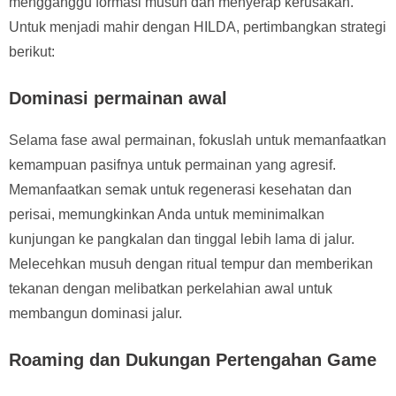
mengganggu formasi musuh dan menyerap kerusakan.
Untuk menjadi mahir dengan HILDA, pertimbangkan strategi
berikut:
Dominasi permainan awal
Selama fase awal permainan, fokuslah untuk memanfaatkan
kemampuan pasifnya untuk permainan yang agresif.
Memanfaatkan semak untuk regenerasi kesehatan dan
perisai, memungkinkan Anda untuk meminimalkan
kunjungan ke pangkalan dan tinggal lebih lama di jalur.
Melecehkan musuh dengan ritual tempur dan memberikan
tekanan dengan melibatkan perkelahian awal untuk
membangun dominasi jalur.
Roaming dan Dukungan Pertengahan Game