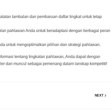
catatan tambalan dan pembaruan daftar tingkat untuk tetap
pulan pahlawan Anda untuk beradaptasi dengan berbagai peran
nda untuk mengoptimalkan pilihan dan strategi pahlawan.
nformasi tentang tingkatan pahlawan, Anda dapat dengan
uler dan muncul sebagai pemenang dalam lanskap kompetitif
NEXT