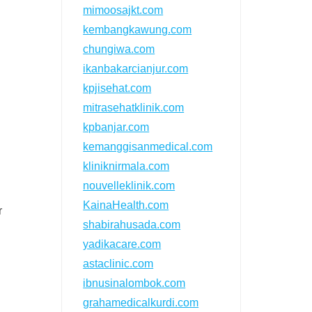
mimoosajkt.com
kembangkawung.com
chungiwa.com
ikanbakarcianjur.com
kpjisehat.com
mitrasehatklinik.com
kpbanjar.com
kemanggisanmedical.com
kliniknirmala.com
nouvelleklinik.com
KainaHealth.com
r
shabirahusada.com
yadikacare.com
astaclinic.com
ibnusinalombok.com
grahamedicalkurdi.com