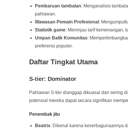
Pembaruan tambalan
: Menganalisis tambal
pahlawan.
Wawasan Pemain Profesional
: Mengumpulka
Statistik game
: Meninjau tarif kemenangan, ta
Umpan Balik Komunitas
: Mempertimbangkan
preferensi populer.
Daftar Tingkat Utama
S-tier: Dominator
Pahlawan S-tier dianggap dikuasai dan sering 
potensial mereka dapat secara signifikan mempe
Penembak jitu
Beatrix
: Dikenal karena keserbagunaannya da