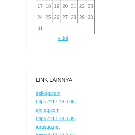
17
18
19
20
21
22
23
24
25
26
27
28
29
30
31
« Jul
LINK LAINNYA
asikqq.com
https://117.18.0.36
ahliqq.com
https://117.18.0.39
jurusqq.net