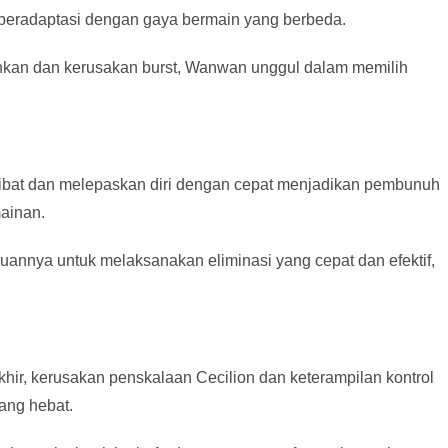
eradaptasi dengan gaya bermain yang berbeda.
kan dan kerusakan burst, Wanwan unggul dalam memilih
libat dan melepaskan diri dengan cepat menjadikan pembunuh
ainan.
uannya untuk melaksanakan eliminasi yang cepat dan efektif,
akhir, kerusakan penskalaan Cecilion dan keterampilan kontrol
ang hebat.