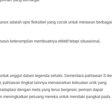
unox adalah opsi fleksibel yang cocok untuk melawan berbagai
basis keterampilan membuatnya efektif tetapi situasional,
 untuk unggul dalam legenda seluler. Sementara pahlawan S-tie
r, pahlawan tingkat lainnya menawarkan kekuatan unik yang
radaptasi dengan meta yang terus bergeser, pemain dapat
 meningkatkan peluang mereka untuk mendaki pangkat pada