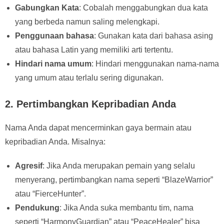
Gabungkan Kata
: Cobalah menggabungkan dua kata
yang berbeda namun saling melengkapi.
Penggunaan bahasa
: Gunakan kata dari bahasa asing
atau bahasa Latin yang memiliki arti tertentu.
Hindari nama umum
: Hindari menggunakan nama-nama
yang umum atau terlalu sering digunakan.
2. Pertimbangkan Kepribadian Anda
Nama Anda dapat mencerminkan gaya bermain atau
kepribadian Anda. Misalnya:
Agresif
: Jika Anda merupakan pemain yang selalu
menyerang, pertimbangkan nama seperti “BlazeWarrior”
atau “FierceHunter”.
Pendukung
: Jika Anda suka membantu tim, nama
seperti “HarmonyGuardian” atau “PeaceHealer” bisa