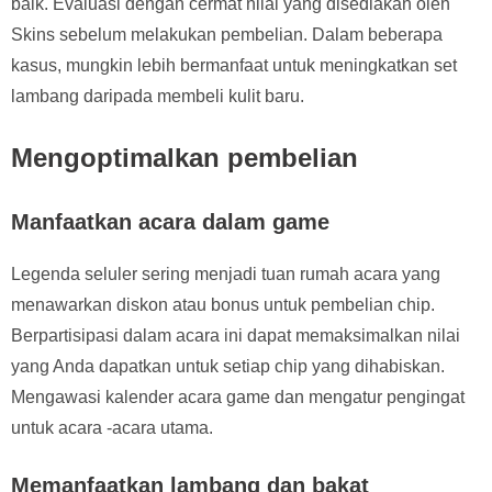
baik. Evaluasi dengan cermat nilai yang disediakan oleh
Skins sebelum melakukan pembelian. Dalam beberapa
kasus, mungkin lebih bermanfaat untuk meningkatkan set
lambang daripada membeli kulit baru.
Mengoptimalkan pembelian
Manfaatkan acara dalam game
Legenda seluler sering menjadi tuan rumah acara yang
menawarkan diskon atau bonus untuk pembelian chip.
Berpartisipasi dalam acara ini dapat memaksimalkan nilai
yang Anda dapatkan untuk setiap chip yang dihabiskan.
Mengawasi kalender acara game dan mengatur pengingat
untuk acara -acara utama.
Memanfaatkan lambang dan bakat