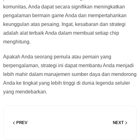
komunitas, Anda dapat secara signifikan meningkatkan
pengalaman bermain game Anda dan mempertahankan
keunggulan atas pesaing. Ingat, kesabaran dan strategi
adalah alat terbaik Anda dalam membuat setiap chip
menghitung.
Apakah Anda seorang pemula atau pemain yang
berpengalaman, strategi ini dapat membantu Anda menjadi
lebih mahir dalam manajemen sumber daya dan mendorong
Anda ke tingkat yang lebih tinggi di dunia legenda seluler
yang mendebarkan.
PREV
NEXT