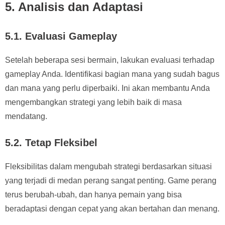
5. Analisis dan Adaptasi
5.1. Evaluasi Gameplay
Setelah beberapa sesi bermain, lakukan evaluasi terhadap
gameplay Anda. Identifikasi bagian mana yang sudah bagus
dan mana yang perlu diperbaiki. Ini akan membantu Anda
mengembangkan strategi yang lebih baik di masa
mendatang.
5.2. Tetap Fleksibel
Fleksibilitas dalam mengubah strategi berdasarkan situasi
yang terjadi di medan perang sangat penting. Game perang
terus berubah-ubah, dan hanya pemain yang bisa
beradaptasi dengan cepat yang akan bertahan dan menang.