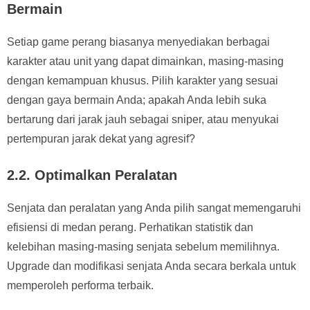
Bermain
Setiap game perang biasanya menyediakan berbagai
karakter atau unit yang dapat dimainkan, masing-masing
dengan kemampuan khusus. Pilih karakter yang sesuai
dengan gaya bermain Anda; apakah Anda lebih suka
bertarung dari jarak jauh sebagai sniper, atau menyukai
pertempuran jarak dekat yang agresif?
2.2. Optimalkan Peralatan
Senjata dan peralatan yang Anda pilih sangat memengaruhi
efisiensi di medan perang. Perhatikan statistik dan
kelebihan masing-masing senjata sebelum memilihnya.
Upgrade dan modifikasi senjata Anda secara berkala untuk
memperoleh performa terbaik.