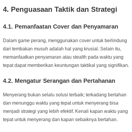
4. Penguasaan Taktik dan Strategi
4.1. Pemanfaatan Cover dan Penyamaran
Dalam game perang, menggunakan cover untuk berlindung
dari tembakan musuh adalah hal yang krusial. Selain itu,
memanfaatkan penyamaran atau stealth pada waktu yang
tepat dapat memberikan keuntungan taktikal yang signifikan.
4.2. Mengatur Serangan dan Pertahanan
Menyerang bukan selalu solusi terbaik; terkadang bertahan
dan menunggu waktu yang tepat untuk menyerang bisa
menjadi strategi yang lebih efektif. Kenali kapan waktu yang
tepat untuk menyerang dan kapan sebaiknya bertahan.