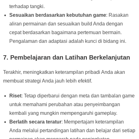
terhadap tangki.
Sesuaikan berdasarkan kebutuhan game
: Rasakan
aliran permainan dan sesuaikan build Anda dengan
cepat berdasarkan bagaimana pertemuan bermain.
Pengalaman dan adaptasi adalah kunci di bidang ini.
7. Pembelajaran dan Latihan Berkelanjutan
Terakhir, meningkatkan keterampilan pribadi Anda akan
membuat strategi Anda jauh lebih efektif.
Riset
: Tetap diperbarui dengan meta dan tambalan game
untuk memahami perubahan atau penyeimbangan
kembali yang mungkin mempengaruhi gameplay.
Berlatih secara teratur
: Mempertajam keterampilan
Anda melalui pertandingan latihan dan belajar dari setiap