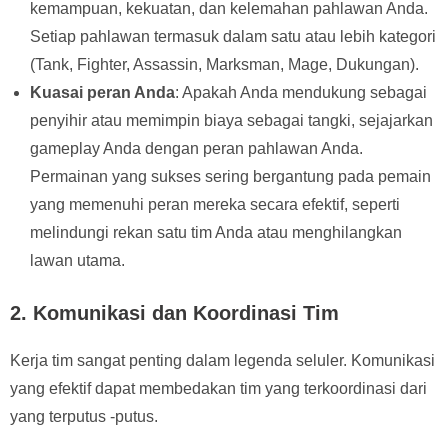
kemampuan, kekuatan, dan kelemahan pahlawan Anda.
Setiap pahlawan termasuk dalam satu atau lebih kategori
(Tank, Fighter, Assassin, Marksman, Mage, Dukungan).
Kuasai peran Anda
: Apakah Anda mendukung sebagai
penyihir atau memimpin biaya sebagai tangki, sejajarkan
gameplay Anda dengan peran pahlawan Anda.
Permainan yang sukses sering bergantung pada pemain
yang memenuhi peran mereka secara efektif, seperti
melindungi rekan satu tim Anda atau menghilangkan
lawan utama.
2. Komunikasi dan Koordinasi Tim
Kerja tim sangat penting dalam legenda seluler. Komunikasi
yang efektif dapat membedakan tim yang terkoordinasi dari
yang terputus -putus.