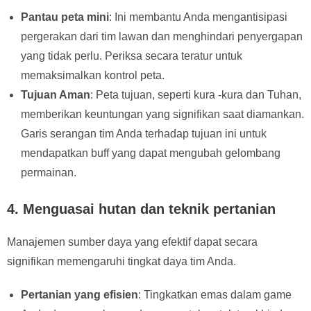
Pantau peta mini
: Ini membantu Anda mengantisipasi
pergerakan dari tim lawan dan menghindari penyergapan
yang tidak perlu. Periksa secara teratur untuk
memaksimalkan kontrol peta.
Tujuan Aman
: Peta tujuan, seperti kura -kura dan Tuhan,
memberikan keuntungan yang signifikan saat diamankan.
Garis serangan tim Anda terhadap tujuan ini untuk
mendapatkan buff yang dapat mengubah gelombang
permainan.
4. Menguasai hutan dan teknik pertanian
Manajemen sumber daya yang efektif dapat secara
signifikan memengaruhi tingkat daya tim Anda.
Pertanian yang efisien
: Tingkatkan emas dalam game