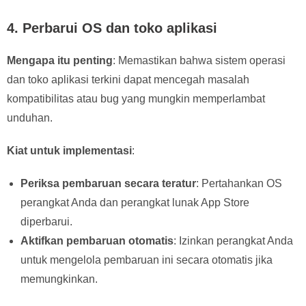
4. Perbarui OS dan toko aplikasi
Mengapa itu penting
: Memastikan bahwa sistem operasi
dan toko aplikasi terkini dapat mencegah masalah
kompatibilitas atau bug yang mungkin memperlambat
unduhan.
Kiat untuk implementasi
:
Periksa pembaruan secara teratur
: Pertahankan OS
perangkat Anda dan perangkat lunak App Store
diperbarui.
Aktifkan pembaruan otomatis
: Izinkan perangkat Anda
untuk mengelola pembaruan ini secara otomatis jika
memungkinkan.