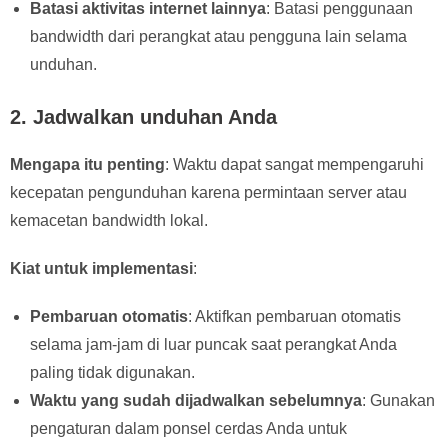
Batasi aktivitas internet lainnya
: Batasi penggunaan
bandwidth dari perangkat atau pengguna lain selama
unduhan.
2. Jadwalkan unduhan Anda
Mengapa itu penting
: Waktu dapat sangat mempengaruhi
kecepatan pengunduhan karena permintaan server atau
kemacetan bandwidth lokal.
Kiat untuk implementasi
:
Pembaruan otomatis
: Aktifkan pembaruan otomatis
selama jam-jam di luar puncak saat perangkat Anda
paling tidak digunakan.
Waktu yang sudah dijadwalkan sebelumnya
: Gunakan
pengaturan dalam ponsel cerdas Anda untuk