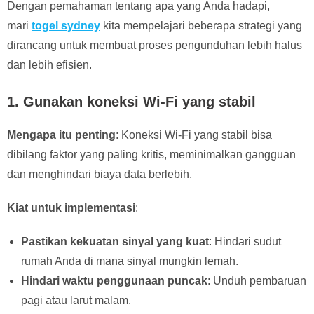
Dengan pemahaman tentang apa yang Anda hadapi,
mari
togel sydney
kita mempelajari beberapa strategi yang
dirancang untuk membuat proses pengunduhan lebih halus
dan lebih efisien.
1. Gunakan koneksi Wi-Fi yang stabil
Mengapa itu penting
: Koneksi Wi-Fi yang stabil bisa
dibilang faktor yang paling kritis, meminimalkan gangguan
dan menghindari biaya data berlebih.
Kiat untuk implementasi
:
Pastikan kekuatan sinyal yang kuat
: Hindari sudut
rumah Anda di mana sinyal mungkin lemah.
Hindari waktu penggunaan puncak
: Unduh pembaruan
pagi atau larut malam.