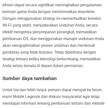
efisien dapat secara signifikan meningkatkan pengalaman
bermain game Anda dengan meminimalkan downtime.
Dengan menggunakan strategi ini-memanfaatkan koneksi
Wi-Fi yang stabil, menjadwalkan unduhan Anda, secara
efektif mengelola penyimpanan perangkat, memastikan
pembaruan OS, dan menggunakan manajer unduhan-Anda
akan mengoptimalkan proses unduhan dan menikmati
gameplay yang tidak terputus. Tetap diperbarui dengan
strategi terbaru ketika teknologi berkembang, memastikan
Anda selalu berada di depan dalam permainan.
Sumber daya tambahan
Untuk bacaan lebih lanjut, pemain dapat merujuk ke forum
resmi Mobile Legends dan diskusi masyarakat agar tetap
mendapat informasi tentang pembaruan terbaru dan metode