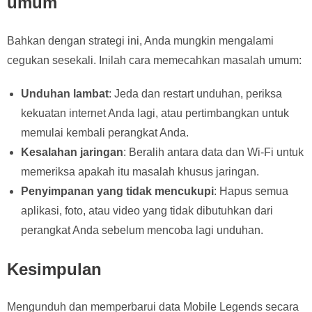
umum
Bahkan dengan strategi ini, Anda mungkin mengalami
cegukan sesekali. Inilah cara memecahkan masalah umum:
Unduhan lambat
: Jeda dan restart unduhan, periksa
kekuatan internet Anda lagi, atau pertimbangkan untuk
memulai kembali perangkat Anda.
Kesalahan jaringan
: Beralih antara data dan Wi-Fi untuk
memeriksa apakah itu masalah khusus jaringan.
Penyimpanan yang tidak mencukupi
: Hapus semua
aplikasi, foto, atau video yang tidak dibutuhkan dari
perangkat Anda sebelum mencoba lagi unduhan.
Kesimpulan
Mengunduh dan memperbarui data Mobile Legends secara