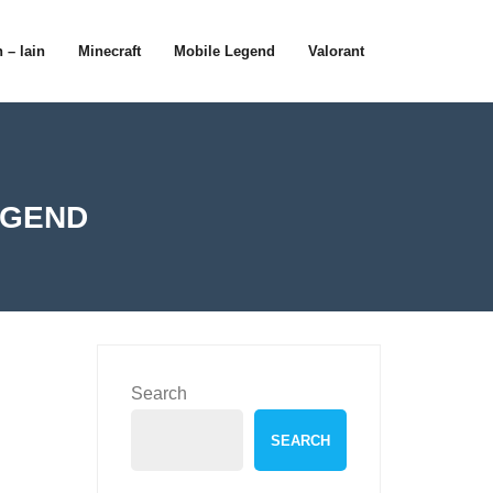
 – lain
Minecraft
Mobile Legend
Valorant
EGEND
Search
SEARCH