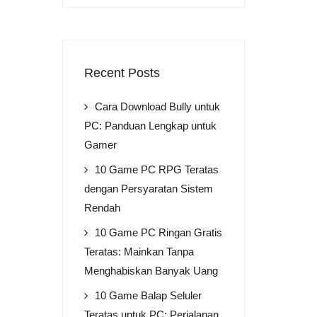
Recent Posts
Cara Download Bully untuk
PC: Panduan Lengkap untuk
Gamer
10 Game PC RPG Teratas
dengan Persyaratan Sistem
Rendah
10 Game PC Ringan Gratis
Teratas: Mainkan Tanpa
Menghabiskan Banyak Uang
10 Game Balap Seluler
Teratas untuk PC: Perjalanan