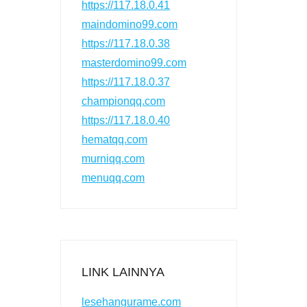
https://117.18.0.41
maindomino99.com
https://117.18.0.38
masterdomino99.com
https://117.18.0.37
championqq.com
https://117.18.0.40
hematqq.com
murniqq.com
menuqq.com
LINK LAINNYA
lesehangurame.com