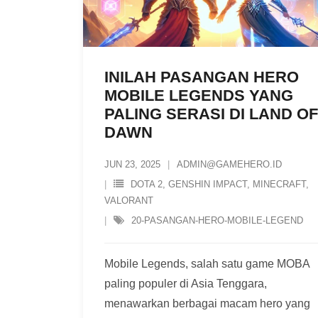
INILAH PASANGAN HERO
MOBILE LEGENDS YANG
PALING SERASI DI LAND OF
DAWN
JUN 23, 2025
ADMIN@GAMEHERO.ID
DOTA 2
,
GENSHIN IMPACT
,
MINECRAFT
,
VALORANT
20-PASANGAN-HERO-MOBILE-LEGEND
Mobile Legends, salah satu game MOBA
paling populer di Asia Tenggara,
menawarkan berbagai macam hero yang