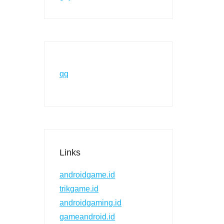
qq
Links
androidgame.id
trikgame.id
androidgaming.id
gameandroid.id