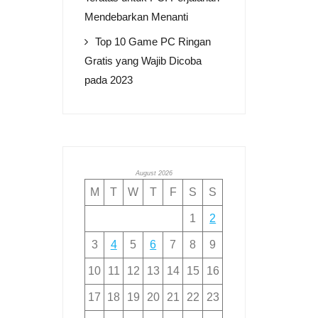
Mendebarkan Menanti
Top 10 Game PC Ringan
Gratis yang Wajib Dicoba
pada 2023
August 2026
M
T
W
T
F
S
S
1
2
3
4
5
6
7
8
9
10
11
12
13
14
15
16
17
18
19
20
21
22
23