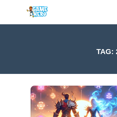
Skip
to
content
TAG: