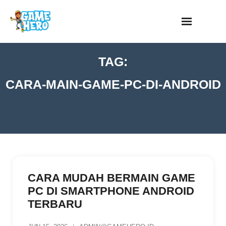
Skip
to
content
TAG:
CARA-MAIN-GAME-PC-DI-ANDROID
CARA MUDAH BERMAIN GAME
PC DI SMARTPHONE ANDROID
TERBARU