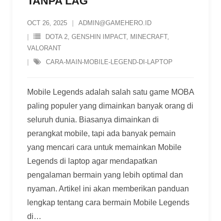
TANPA LAG
OCT 26, 2025
ADMIN@GAMEHERO.ID
DOTA 2
,
GENSHIN IMPACT
,
MINECRAFT
,
VALORANT
CARA-MAIN-MOBILE-LEGEND-DI-LAPTOP
Mobile Legends adalah salah satu game MOBA
paling populer yang dimainkan banyak orang di
seluruh dunia. Biasanya dimainkan di
perangkat mobile, tapi ada banyak pemain
yang mencari cara untuk memainkan Mobile
Legends di laptop agar mendapatkan
pengalaman bermain yang lebih optimal dan
nyaman. Artikel ini akan memberikan panduan
lengkap tentang cara bermain Mobile Legends
di
…