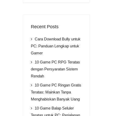
Recent Posts
Cara Download Bully untuk
PC: Panduan Lengkap untuk
Gamer
10 Game PC RPG Teratas
dengan Persyaratan Sistem
Rendah
10 Game PC Ringan Gratis
Teratas: Mainkan Tanpa
Menghabiskan Banyak Uang
10 Game Balap Seluler
Teratas untuk PC: Perjalanan