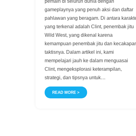
pemain di seluruh dunia dengan
gameplaynya yang penuh aksi dan daftar
pahlawan yang beragam. Di antara karakt
yang terkenal adalah Clint, penembak jitu
Wild West, yang dikenal karena
kemampuan penembak jitu dan kecakapa
taktisnya. Dalam artikel ini, kami
mempelajari jauh ke dalam menguasai
Clint, mengeksplorasi keterampilan,
strategi, dan tipsnya untuk
…
READ MORE