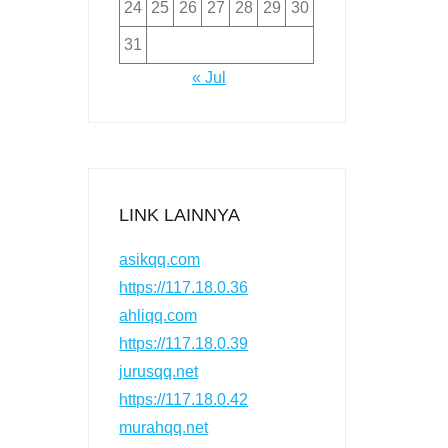
24
25
26
27
28
29
30
31
« Jul
LINK LAINNYA
asikqq.com
https://117.18.0.36
ahliqq.com
https://117.18.0.39
jurusqq.net
https://117.18.0.42
murahqq.net