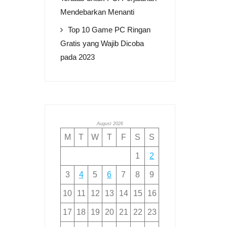
Mendebarkan Menanti
Top 10 Game PC Ringan
Gratis yang Wajib Dicoba
pada 2023
August 2026
M
T
W
T
F
S
S
1
2
3
4
5
6
7
8
9
10
11
12
13
14
15
16
17
18
19
20
21
22
23