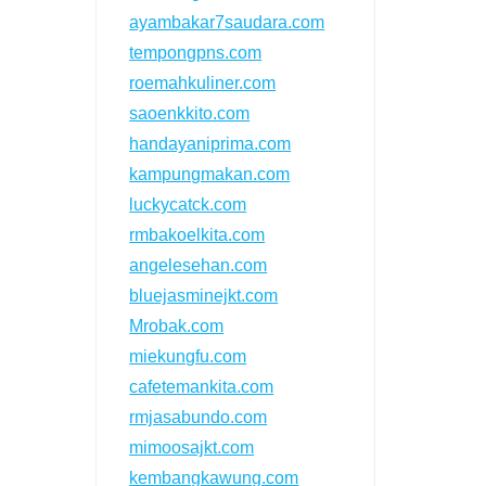
ayambakar7saudara.com
tempongpns.com
roemahkuliner.com
saoenkkito.com
handayaniprima.com
kampungmakan.com
luckycatck.com
rmbakoelkita.com
angelesehan.com
bluejasminejkt.com
Mrobak.com
miekungfu.com
cafetemankita.com
rmjasabundo.com
mimoosajkt.com
kembangkawung.com