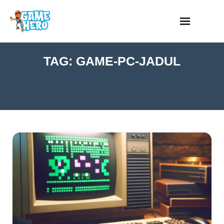
Skip
to
content
TAG:
GAME-PC-JADUL