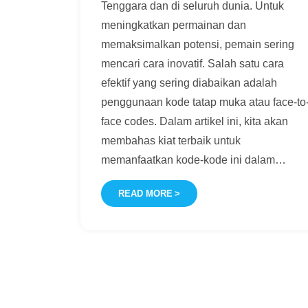
Tenggara dan di seluruh dunia. Untuk
meningkatkan permainan dan
memaksimalkan potensi, pemain sering
mencari cara inovatif. Salah satu cara
efektif yang sering diabaikan adalah
penggunaan kode tatap muka atau face-to
face codes. Dalam artikel ini, kita akan
membahas kiat terbaik untuk
memanfaatkan kode-kode ini dalam
…
READ MORE