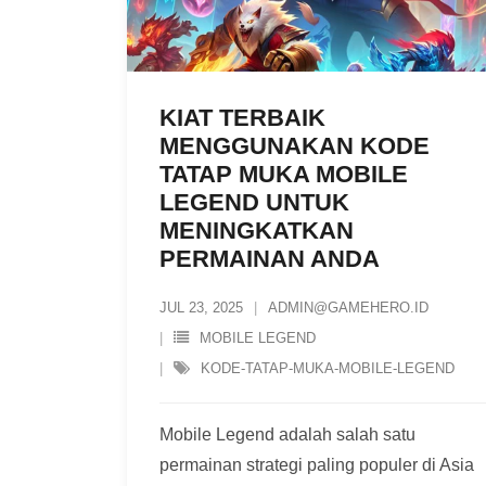
KIAT TERBAIK
MENGGUNAKAN KODE
TATAP MUKA MOBILE
LEGEND UNTUK
MENINGKATKAN
PERMAINAN ANDA
JUL 23, 2025
ADMIN@GAMEHERO.ID
MOBILE LEGEND
KODE-TATAP-MUKA-MOBILE-LEGEND
Mobile Legend adalah salah satu
permainan strategi paling populer di Asia