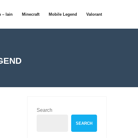
 – lain
Minecraft
Mobile Legend
Valorant
GEND
Search
SEARCH