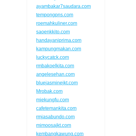
ayambakar7saudara.com
tempongpns.com
roemahkuliner.com
saoenkkito.com
handayaniprima.com
kampungmakan.com
luckycatck.com
rmbakoelkita.com
angelesehan.com
bluejasminejkt.com
Mrobak.com
miekungfu.com
cafetemankita.com
rmjasabundo.com
mimoosajkt.com
kembangkawung.com