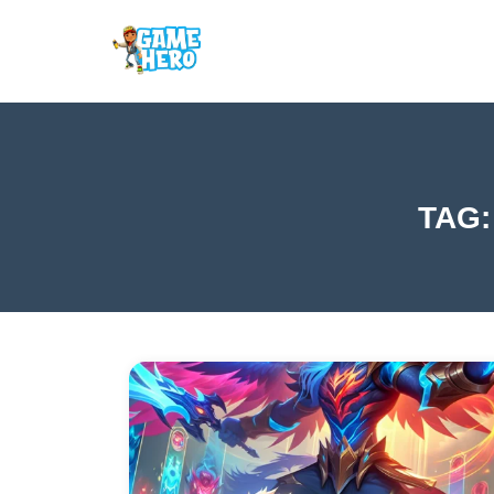
Skip
to
content
TAG