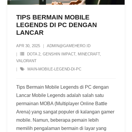
TIPS BERMAIN MOBILE
LEGENDS DI PC DENGAN
LANCAR
APR 30, 2025
ADMIN@GAMEHERO.ID
DOTA 2
,
GENSHIN IMPACT
,
MINECRAFT
,
VALORANT
MAIN-MOBILE-LEGEND-DI-PC
Tips Bermain Mobile Legends di PC dengan
Lancar Mobile Legends adalah salah satu
permainan MOBA (Multiplayer Online Battle
Arena) yang sangat populer di kalangan gamer
mobile. Namun, beberapa pemain lebih
memilih pengalaman bermain di layar yang