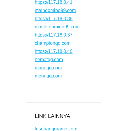
https://117.18.0.41
maindomino99.com
https://117.18.0.38
masterdomino99.com
https://117.18.0.37
championqq.com
https://117.18.0.40
hematqq.com
murniqq.com
menuqq.com
LINK LAINNYA
lesehangurame.com