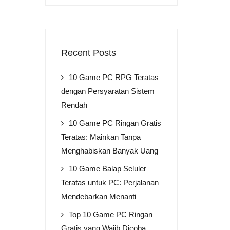
Recent Posts
10 Game PC RPG Teratas
dengan Persyaratan Sistem
Rendah
10 Game PC Ringan Gratis
Teratas: Mainkan Tanpa
Menghabiskan Banyak Uang
10 Game Balap Seluler
Teratas untuk PC: Perjalanan
Mendebarkan Menanti
Top 10 Game PC Ringan
Gratis yang Wajib Dicoba