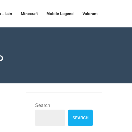
 – lain
Minecraft
Mobile Legend
Valorant
D
Search
SEARCH