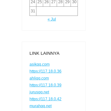
24
25
26
27
28
29
30
31
« Jul
LINK LAINNYA
asikqq.com
https://117.18.0.36
ahliqq.com
https://117.18.0.39
jurusqq.net
https://117.18.0.42
murahqq.net