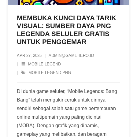
MEMBUKA KUNCI DAYA TARIK
VISUAL: SUMBER DAYA PNG
LEGENDA SELULER GRATIS
UNTUK PENGGEMAR
APR 27, 2025
ADMIN@GAMEHERO.ID
MOBILE LEGEND
MOBILE-LEGEND-PNG
Di dunia game seluler, “Mobile Legends: Bang
Bang” telah mengukir ceruk untuk dirinya
sendiri sebagai salah satu game pertempuran
online multipemain yang paling dicintai
(MOBA). Dengan grafik yang dinamis,
gameplay yang melibatkan, dan beragam