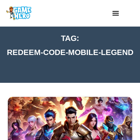
Skip
to
content
TAG:
REDEEM-CODE-MOBILE-LEGEND