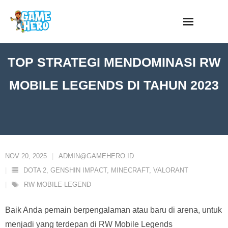
Skip
to
content
TOP STRATEGI MENDOMINASI RW
MOBILE LEGENDS DI TAHUN 2023
NOV 20, 2025
ADMIN@GAMEHERO.ID
DOTA 2
,
GENSHIN IMPACT
,
MINECRAFT
,
VALORANT
RW-MOBILE-LEGEND
Baik Anda pemain berpengalaman atau baru di arena, untuk
menjadi yang terdepan di RW Mobile Legends