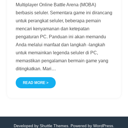
Multiplayer Online Battle Arena (MOBA)
berbasis seluler. Sementara game ini dirancang
untuk perangkat seluler, beberapa pemain
mencari kenyamanan dan ketepatan
pengaturan PC. Panduan ini akan memandu
Anda melalui manfaat dan langkah -langkah
untuk memainkan legenda seluler di PC,
memastikan pengalaman bermain game yang
ditingkatkan. Mari
…
READ MORE
Developed by
Shuttle Themes
. Powered by
WordPress
.