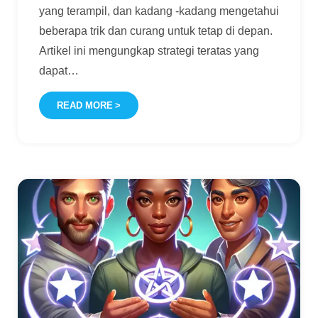
yang terampil, dan kadang -kadang mengetahui
beberapa trik dan curang untuk tetap di depan.
Artikel ini mengungkap strategi teratas yang
dapat
…
READ MORE